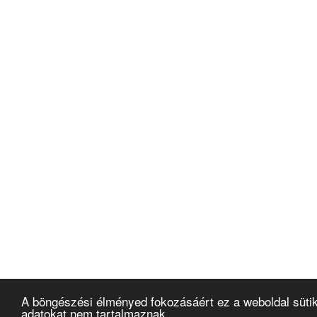
A böngészési élményed fokozásáért ez a weboldal süti
adatokat nem tartalmaznak.