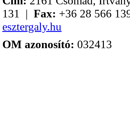
Cím:
2161 Csomád, Irtvány
131 |
Fax:
+36 28 566 13
esztergaly.hu
OM azonosító:
032413