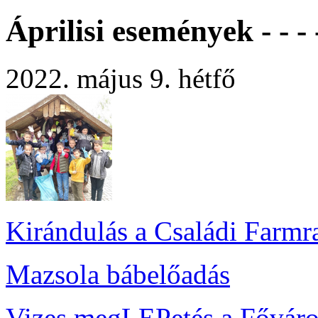
Áprilisi események - - - -
2022. május 9. hétfő
Kirándulás a Családi Farmr
Mazsola bábelőadás
Vizes megLEPetés a Főváro