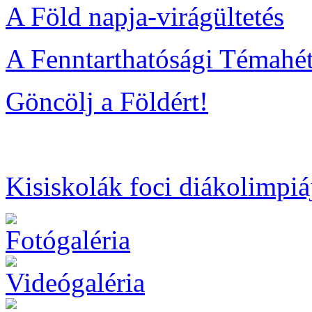
A Föld napja-virágültetés
A Fenntarthatósági Témahé
Göncölj a Földért!
Kisiskolák foci diákolimpi