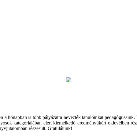
ben a hónapban is több pályázatra nevezték tanulóinkat pedagógusaink
lyosok kategóriájában elért kiemelkedő eredményükért oklevélben ré
könyvjutalomban részesült. Gratulálunk!