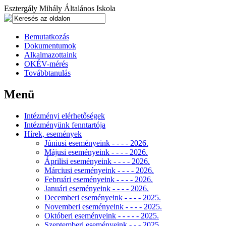
Esztergály Mihály Általános Iskola
Bemutatkozás
Dokumentumok
Alkalmazottaink
OKÉV-mérés
Továbbtanulás
Menü
Intézményi elérhetőségek
Intézményünk fenntartója
Hírek, események
Júniusi eseményeink - - - - 2026.
Májusi eseményeink - - - - 2026.
Áprilisi eseményeink - - - - 2026.
Márciusi eseményeink - - - - 2026.
Februári eseményeink - - - - 2026.
Januári eseményeink - - - - 2026.
Decemberi eseményeink - - - - 2025.
Novemberi eseményeink - - - - 2025.
Októberi eseményeink - - - - - 2025.
Szeptemberi eseményeink - - - 2025.