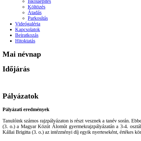
Iskolaépítés
Költözés
Átadás
Parkosítás
Videógaléria
Kapcsolatok
Beiratkozás
Hitoktatás
Mai névnap
Időjárás
Pályázatok
Pályázati eredmények
Tanulóink számos rajzpályázaton is részt vesznek a tanév során. Eb
(3. o.) a Magyar Közút Álomút gyermekrajzpályázatán a 3-4. osztá
Kállai Brigitta (3. o.) az intézményi díj egyik nyerteseként, értékes 