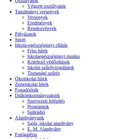
Osztályaink
Végzett osztályaink
Tanulmányi versenyek
Versenyek
Eredmények
Rendezvények
Pályázatok
Sport
Iskola-egészségügyi ellátás
Friss hírek
Iskolaegészségügyi munka
Kötelező védőoltások
Iskolai szűrővizsgálatok
Tisztasági szűrés
Ökoiskolai hírek
Zeneiskolai hírek
Fogadóórák
Diákönkormányzatunk
Szervezeti felépítés
Programok
Sulirádió
Alapítványunk
Saját, iskolai alapítvány
E. M. Alapítvány
Fotógaléria