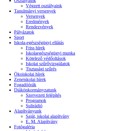
Osztályaink
Végzett osztályaink
Tanulmányi versenyek
Versenyek
Eredmények
Rendezvények
Pályázatok
Sport
Iskola-egészségügyi ellátás
Friss hírek
Iskolaegészségügyi munka
Kötelező védőoltások
Iskolai szűrővizsgálatok
Tisztasági szűrés
Ökoiskolai hírek
Zeneiskolai hírek
Fogadóórák
Diákönkormányzatunk
Szervezeti felépítés
Programok
Sulirádió
Alapítványunk
Saját, iskolai alapítvány
E. M. Alapítvány
Fotógaléria