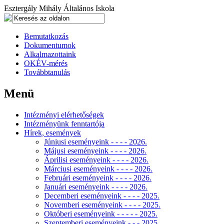
Esztergály Mihály Általános Iskola
Bemutatkozás
Dokumentumok
Alkalmazottaink
OKÉV-mérés
Továbbtanulás
Menü
Intézményi elérhetőségek
Intézményünk fenntartója
Hírek, események
Júniusi eseményeink - - - - 2026.
Májusi eseményeink - - - - 2026.
Áprilisi eseményeink - - - - 2026.
Márciusi eseményeink - - - - 2026.
Februári eseményeink - - - - 2026.
Januári eseményeink - - - - 2026.
Decemberi eseményeink - - - - 2025.
Novemberi eseményeink - - - - 2025.
Októberi eseményeink - - - - - 2025.
Szeptemberi eseményeink - - - 2025.