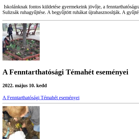
Iskolánknak fontos küldetése gyermekeink jövője, a fenntarthatóságra
Sulizsák ruhagyűjtése. A begyűjtött ruhákat újrahasznosítják. A gyűjté
A Fenntarthatósági Témahét eseményei
2022. május 10. kedd
A Fenntarthatósági Témahét eseményei