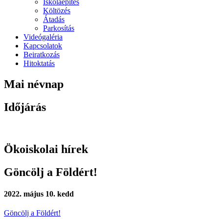
Iskolaépítés
Költözés
Átadás
Parkosítás
Videógaléria
Kapcsolatok
Beiratkozás
Hitoktatás
Mai névnap
Időjárás
Ökoiskolai hírek
Göncölj a Földért!
2022. május 10. kedd
Göncölj a Földért!