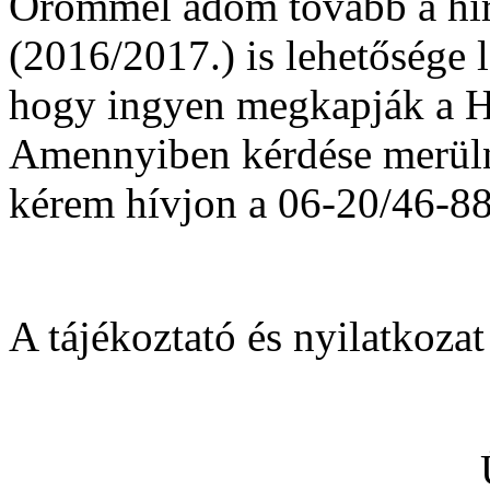
Örömmel adom tovább a hír
(2016/2017.) is lehetősége 
hogy ingyen megkapják a HP
Amennyiben kérdése merülne
kérem hívjon a 06-20/46-88
A tájékoztató és nyilatkoza