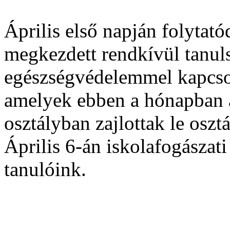
Április első napján folytat
megkezdett rendkívül tanuls
egészségvédelemmel kapcso
amelyek ebben a hónapban az 
osztályban zajlottak le osz
Április 6-án iskolafogászati
tanulóink.