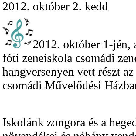
2012. október 2. kedd
2012. október 1-jén,
fóti zeneiskola csomádi zene
hangversenyen vett részt az
csomádi Művelődési Házba
Iskolánk zongora és a hege
növendékei és néhány vend